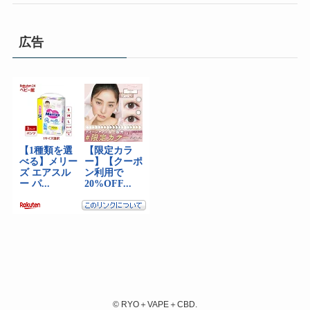
広告
©
RYO＋VAPE＋CBD.