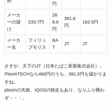
額
円
メーカ
26
391.6
ーの儲
233.7円
8.9
162.5円
円
け
円
メーカ
フィリッ
BA
JT
JT
ー名
プモリス
T
さすが、天下のJT（日本たばこ産業株式会社）。
PloomTECHなら460円のうち、391.5円も儲かりま
すね。
ploomの失敗、IQOSの独走もあり、なりふり構わ
ず・・・。